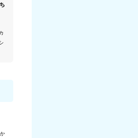
ち
カ
シ
か