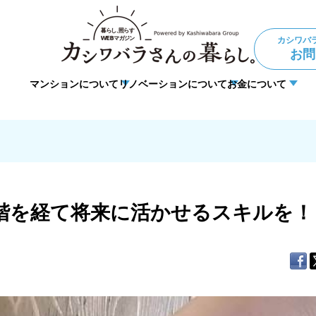
カシワバ
お問
マンションについて
リノベーションについて
お金について
ョン
住宅ローン
理事・管理
法人向けリノベーション
暮らしの悩み
DIY
段階を経て将来に活かせるスキルを！