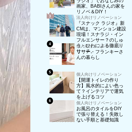
ラジオ」でおなじみの
画家、BABIさんの家を
リノベ＆DIY！
法人向けリノベーション
『スナック ラジオ』新
CMは、マンション建設
現場！スナラジ・イン
フルエンサー？のしゅ
う・ひわによる徹底リ
個人向けリノベーション
サーチ。
リリー・フランキーさ
んの暮らし
個人向けリノベーション
【開運トイレの作り
方】風水的によい色っ
て？インテリアで運気
を上げるコツ
個人向けリノベーション
お風呂のタイルをDIY
で張り替える！失敗し
ない手順と基礎知識