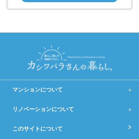
「提携サービス」といいます）を提供する事
業者（以下、「提携パートナー」といいま
す）により提供される提携サービスその他当
社以外の者が提供するサービスについては、
本ポリシーの規定は適用されません。これら
のサービスにおけるユーザーの情報の取扱い
については、当該外部サービスを提供する事
業者が別途定めるプライバシーポリシー等を
ご参照ください。
第２条（取得する情報）
1. 当社は、本サービスにおいて、以下に定め
るとおり、個人情報（個人情報保護法第２条
マンションについて
第１項に定義された「個人情報」をいいま
す。以下同様）を含むユーザーの情報を取得
します。
リノベーションについて
1. ユーザーにご提供いただく情報
ユーザーが本サービスをご利用いただく
このサイトについて
にあたって、以下の情報をご提供いただきま