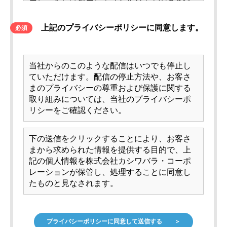
（以下「ユーザー」といいます）に関する情
報の取扱いについて、以下のとおり、プライ
上記のプライバシーポリシーに同意します。
*
バシーポリシー（以下、「本ポリシー」とい
います）を定めます。
当社からのこのような配信はいつでも停止し
第１条（総則）
ていただけます。配信の停止方法や、お客さ
1. 当社は、ユーザーに関する情報の保護の実
まのプライバシーの尊重および保護に関する
現のため、個人情報保護法、各省庁のガイド
取り組みについては、当社のプライバシーポ
ラインその他関連する法令等を遵守いたしま
リシーをご確認ください。
す。
2. 本ポリシーは、本サービスの利用にあたっ
て適用されます。また、当社が、当社の運営
下の送信をクリックすることにより、お客さ
するウェブサイト上に掲載するプライバシー
まから求められた情報を提供する目的で、上
ポリシーその他の個人情報保護方針または本
記の個人情報を株式会社カシワバラ・コーポ
サービスに関する利用規約等においてユーザ
レーションが保管し、処理することに同意し
ーの情報の取扱いについて規定する場合、当
たものと見なされます。
該規定も適用されるものとし、当該規定等が
本ポリシーと抵触する場合には、本ポリシー
の規定が優先されるものとします。
3. 本サービスと提携するサービス（以下、