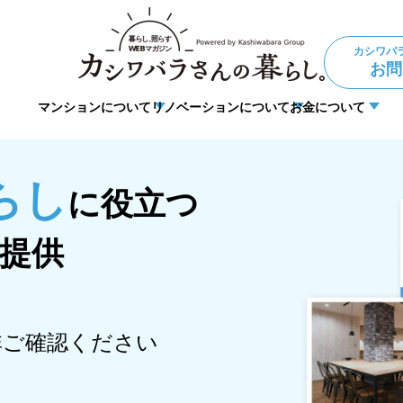
カシワバ
お問
マンションについて
リノベーションについて
お金について
ョン
住宅ローン
理事・管理
法人向けリノベーション
暮らしの悩み
DIY
らし
に
役立つ
提供
非ご確認ください