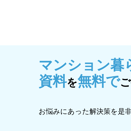
大規模修繕
個人向けリノベーシ
マンション暮
資料
無料で
を
ご
お悩みにあった解決策を是