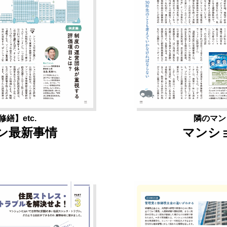
隣のマン
繕】etc.
マンシ
ン最新事情