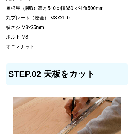
屋根馬（脚B）高さ540ｘ幅360ｘ対角500mm
丸プレート（座金） M8 Φ110
蝶ネジ M8×25mm
ボルト M8
オニメナット
STEP.02 天板をカット