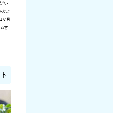
近い
を結ぶ
1か月
る意
ット