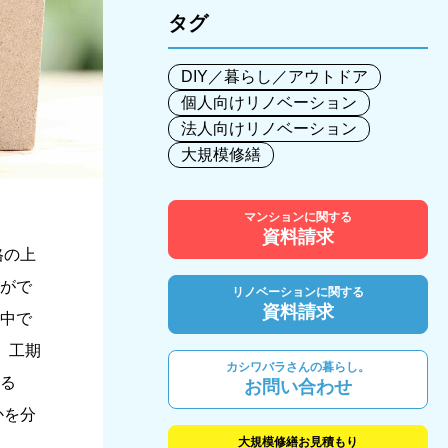
タグ
DIY／暮らし／アウトドア
個人向けリノベーション
法人向けリノベーション
大規模修繕
マンションに関する
資料請求
格の上
がで
リノベーションに関する
資料請求
中で
、工期
カシワバラさんの暮らし。
る
お問い合わせ
かを分
大規模修繕お見積もり