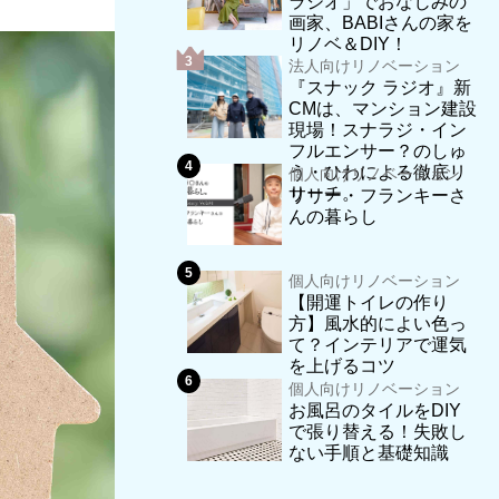
ラジオ」でおなじみの
画家、BABIさんの家を
リノベ＆DIY！
法人向けリノベーション
『スナック ラジオ』新
CMは、マンション建設
現場！スナラジ・イン
フルエンサー？のしゅ
う・ひわによる徹底リ
個人向けリノベーション
サーチ。
リリー・フランキーさ
んの暮らし
個人向けリノベーション
【開運トイレの作り
方】風水的によい色っ
て？インテリアで運気
を上げるコツ
個人向けリノベーション
お風呂のタイルをDIY
で張り替える！失敗し
ない手順と基礎知識