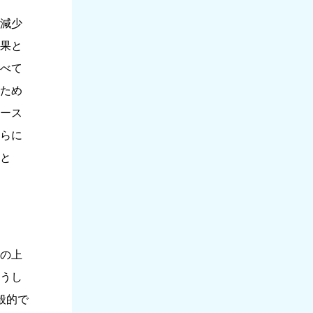
減少
果と
べて
ため
ース
らに
と
の上
うし
般的で