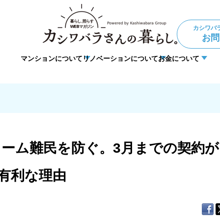
カシワバ
お問
マンションについて
リノベーションについて
お金について
ョン
住宅ローン
理事・管理
法人向けリノベーション
暮らしの悩み
DIY
フォーム難民を防ぐ。3月までの契約が
有利な理由