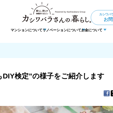
カシワバ
お問
マンションについて
リノベーションについて
お金について
ョン
住宅ローン
理事・管理
法人向けリノベーション
暮らしの悩み
DIY
DIY検定”の様子をご紹介します