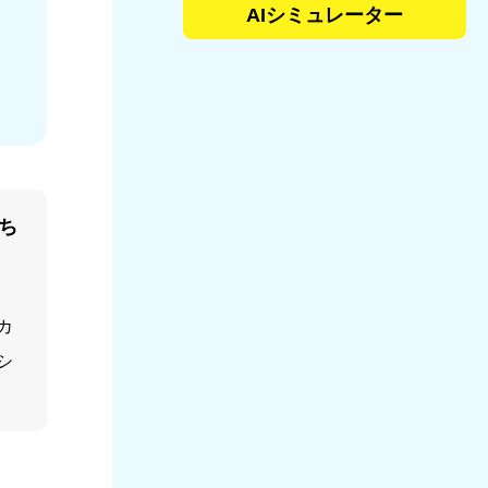
AIシミュレーター
ち
カ
シ