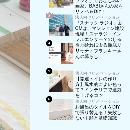
ラジオ」でおなじみの
画家、BABIさんの家を
リノベ＆DIY！
法人向けリノベーション
『スナック ラジオ』新
CMは、マンション建設
現場！スナラジ・イン
フルエンサー？のしゅ
う・ひわによる徹底リ
個人向けリノベーション
サーチ。
リリー・フランキーさ
んの暮らし
個人向けリノベーション
【開運トイレの作り
方】風水的によい色っ
て？インテリアで運気
を上げるコツ
個人向けリノベーション
お風呂のタイルをDIY
で張り替える！失敗し
ない手順と基礎知識