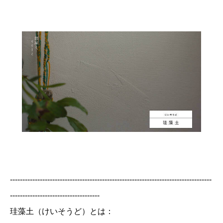
---------------------------------------------------------------------------------
------------------------------------
珪藻土（けいそうど）とは：