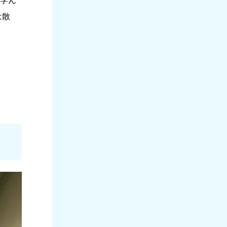
学ん
は散