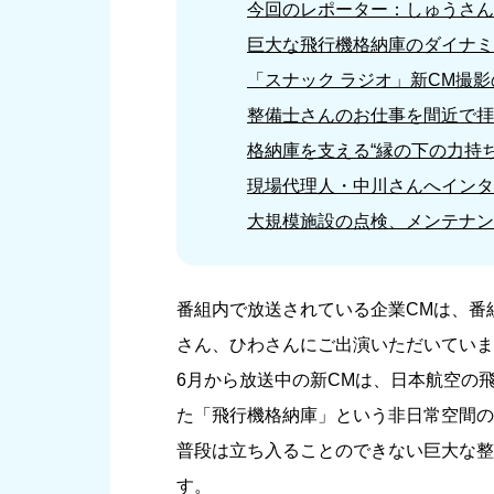
今回のレポーター：しゅうさん
巨大な飛行機格納庫のダイナミ
「スナック ラジオ」新CM撮
整備士さんのお仕事を間近で拝
格納庫を支える“縁の下の力持
現場代理人・中川さんへインタ
大規模施設の点検、メンテナン
番組内で放送されている企業CMは、番
さん、ひわさんにご出演いただいていま
6月から放送中の新CMは、日本航空の
た「飛行機格納庫」という非日常空間の
普段は立ち入ることのできない巨大な整
す。