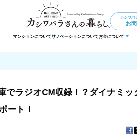
カシワバ
お問
マンションについて
リノベーションについて
お金について
ョン
住宅ローン
理事・管理
法人向けリノベーション
暮らしの悩み
DIY
庫でラジオCM収録！？ダイナミッ
ポート！