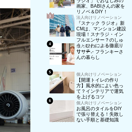
ラジオ」でおなじみの
画家、BABIさんの家を
リノベ＆DIY！
法人向けリノベーション
『スナック ラジオ』新
CMは、マンション建設
現場！スナラジ・イン
フルエンサー？のしゅ
う・ひわによる徹底リ
個人向けリノベーション
サーチ。
リリー・フランキーさ
んの暮らし
個人向けリノベーション
【開運トイレの作り
方】風水的によい色っ
て？インテリアで運気
を上げるコツ
個人向けリノベーション
お風呂のタイルをDIY
で張り替える！失敗し
ない手順と基礎知識