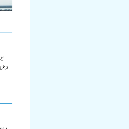
など
護犬3