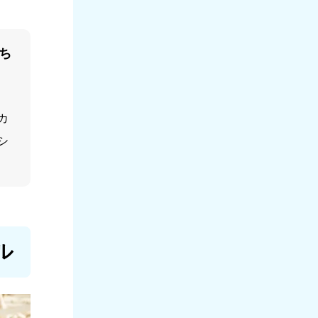
ち
カ
シ
ル