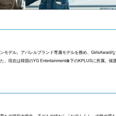
モデル。アパレルブランド専属モデルを務め、GirlsAward
在は韓国のYG Entertainment傘下のKPLUSに所属。保