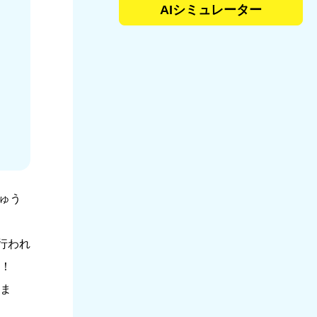
AIシミュレーター
ゅう
行われ
！
ま