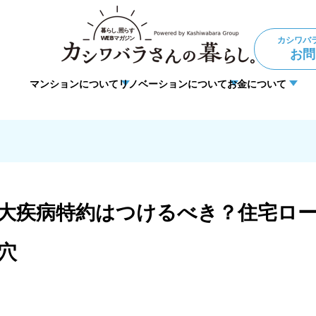
カシワバ
お問
マンションについて
リノベーションについて
お金について
ョン
住宅ローン
理事・管理
法人向けリノベーション
暮らしの悩み
DIY
大疾病特約はつけるべき？住宅ロ
穴