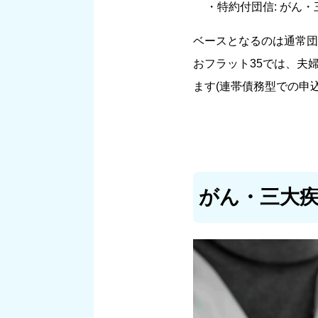
・特約付団信: がん・
ベースとなるのは通常団
おフラット35では、夫
ます(連帯債務型での申
がん・三大