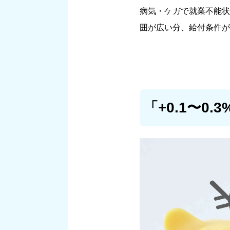
病気・ケガで就業不能状
囲が広い分、給付条件
が
「+0.1〜