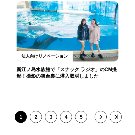
法人向けリノベーション
新江ノ島水族館で「スナック ラジオ」のCM撮
影！撮影の舞台裏に潜入取材しました
1
2
3
4
5