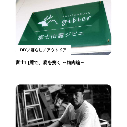
DIY／暮らし／アウトドア
富士山麓で、鹿を捌く ～精肉編～