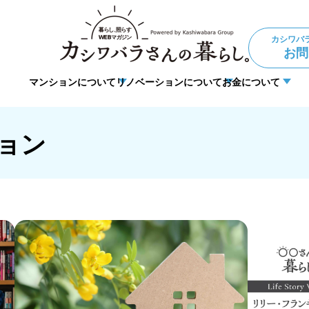
カシワバ
お問
マンションについて
リノベーションについて
お金について
ョン
住宅ローン
理事・管理
法人向けリノベーション
暮らしの悩み
DIY
ョン