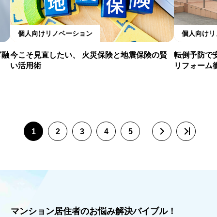
個人向けリノベーション
個人向けリ
ぎ融
今こそ見直したい、 火災保険と地震保険の賢
転倒予防で
い活用術
リフォーム
1
2
3
4
5
マンション居住者のお悩み解決バイブル！